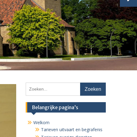
Zoeken
naar:
Belangrijke pagina’s
Welkom
Tarieven uitvaart en begrafenis