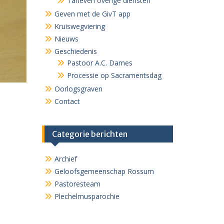
Tarieven overige diensten
Geven met de GivT app
Kruiswegviering
Nieuws
Geschiedenis
Pastoor A.C. Dames
Processie op Sacramentsdag
Oorlogsgraven
Contact
Categorie berichten
Archief
Geloofsgemeenschap Rossum
Pastoresteam
Plechelmusparochie