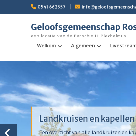
Ga
0541 662557
info@geloofsgemeenscha
naar
de
inhoud
Geloofsgemeenschap Ro
een locatie van de Parochie H. Plechelmus
Welkom
Algemeen
Livestrea
Landkruisen en kapellen
Een overzicht van alle landkruizen en ka