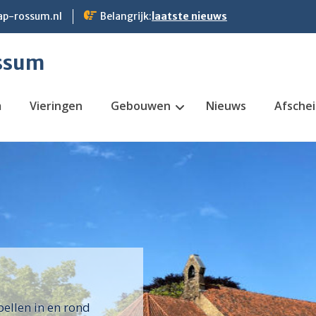
p-rossum.nl
Belangrijk:
laatste nieuws
ssum
m
Vieringen
Gebouwen
Nieuws
Afsche
pellen in en rond