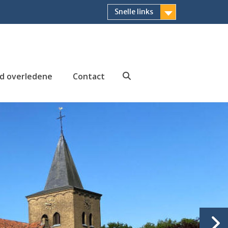
Snelle links
id overledene
Contact
Zoeken