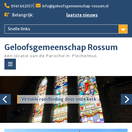
Ga
0541 662557
info@geloofsgemeenschap-rossum.nl
naar
de
Belangrijk:
laatste nieuws
inhoud
Snelle links
Geloofsgemeenschap Rossum
een locatie van de Parochie H. Plechelmus
Virtuele rondleiding door onze kerk