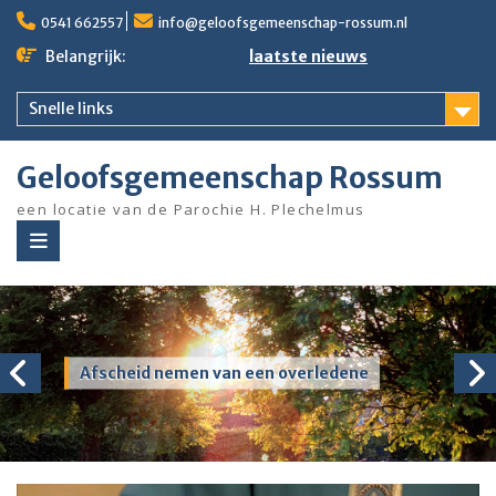
Ga
0541 662557
info@geloofsgemeenschap-rossum.nl
naar
de
Belangrijk:
laatste nieuws
inhoud
Snelle links
Geloofsgemeenschap Rossum
een locatie van de Parochie H. Plechelmus
Afscheid nemen van een overledene