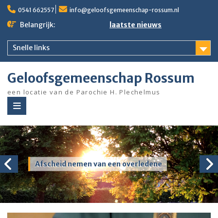
Ga
0541 662557
info@geloofsgemeenschap-rossum.nl
naar
de
Belangrijk:
laatste nieuws
inhoud
Snelle links
Geloofsgemeenschap Rossum
een locatie van de Parochie H. Plechelmus
Afscheid nemen van een overledene