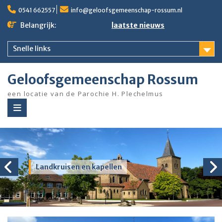
Ga
0541 662557
info@geloofsgemeenschap-rossum.nl
naar
de
Belangrijk:
laatste nieuws
inhoud
Snelle links
Geloofsgemeenschap Rossum
een locatie van de Parochie H. Plechelmus
Landkruisen en kapellen