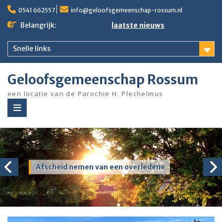
Ga
0541 662557
info@geloofsgemeenschap-rossum.nl
naar
de
Belangrijk:
laatste nieuws
inhoud
Snelle links
Geloofsgemeenschap Rossum
een locatie van de Parochie H. Plechelmus
Afscheid nemen van een overledene