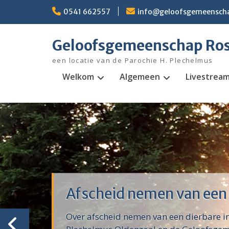
Ga
0541 662557
info@geloofsgemeenscha
naar
de
inhoud
Geloofsgemeenschap Ro
een locatie van de Parochie H. Plechelmus
Welkom
Algemeen
Livestrea
Afscheid nemen van een
Over afscheid nemen van een dierbare i