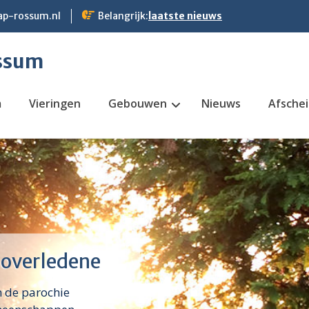
p-rossum.nl
Belangrijk:
laatste nieuws
ssum
m
Vieringen
Gebouwen
Nieuws
Afsche
 overledene
n de parochie