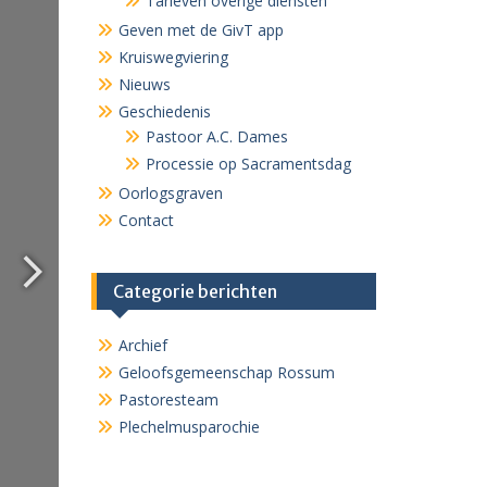
Tarieven overige diensten
Geven met de GivT app
Kruiswegviering
Nieuws
Geschiedenis
Pastoor A.C. Dames
Processie op Sacramentsdag
Oorlogsgraven
Contact
Categorie berichten
Archief
Geloofsgemeenschap Rossum
Pastoresteam
Plechelmusparochie