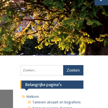
Zoeken
naar:
Belangrijke pagina’s
Welkom
Tarieven uitvaart en begrafenis