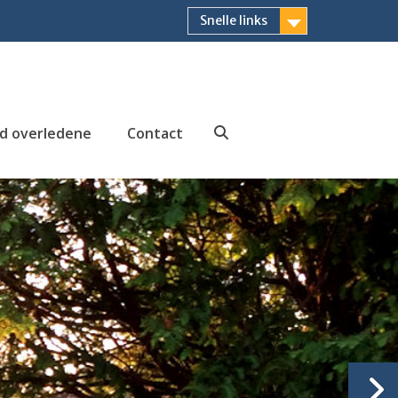
Snelle links
id overledene
Contact
Zoeken